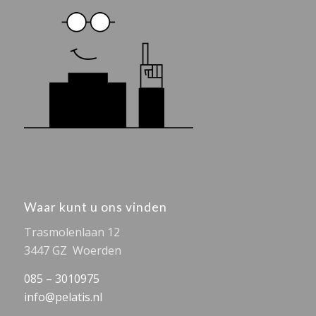
Waar kunt u ons vinden
Trasmolenlaan 12
3447 GZ Woerden
085 – 3010975
info@pelatis.nl