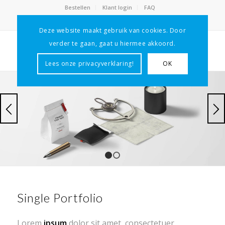
Bestellen
Klant login
FAQ
Servicedesk: 085 - 3010975
Deze website maakt gebruik van cookies. Door
verder te gaan, gaat u hiermee akkoord.
Lees onze privacyverklaring!
OK
1
2
Single Portfolio
Lorem
ipsum
dolor sit amet, consectetuer